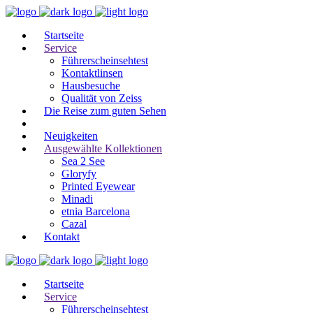
Startseite
Service
Führerscheinsehtest
Kontaktlinsen
Hausbesuche
Qualität von Zeiss
Die Reise zum guten Sehen
Neuigkeiten
Ausgewählte Kollektionen
Sea 2 See
Gloryfy
Printed Eyewear
Minadi
etnia Barcelona
Cazal
Kontakt
Startseite
Service
Führerscheinsehtest